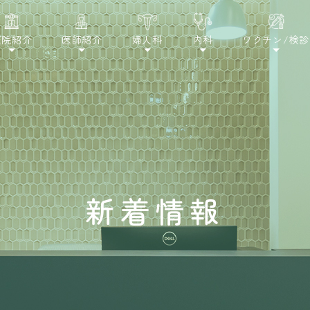
医院紹介
医師紹介
婦人科
内科
ワクチン/検診
新着情報