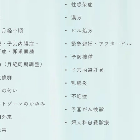
性感染症
血
漢方
・月経不順
ピル処方
腫・子宮内膜症・
緊急避妊・アフターピル
筋症・卵巣嚢腫
予防接種
動（月経周期調整）
子宮内避妊具
症候群
乳腺炎
のの匂い
不妊症
ートゾーンのかゆみ
子宮がん検診
門外来
婦人科自費診療
障害