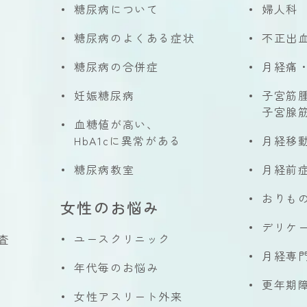
糖尿病について
婦人科
糖尿病のよくある症状
不正出
糖尿病の合併症
月経痛
妊娠糖尿病
子宮筋
子宮腺
血糖値が高い、
HbA1cに異常がある
月経移
糖尿病教室
月経前
おりも
女性のお悩み
デリケ
ユースクリニック
査
月経専
年代毎のお悩み
更年期
女性アスリート外来