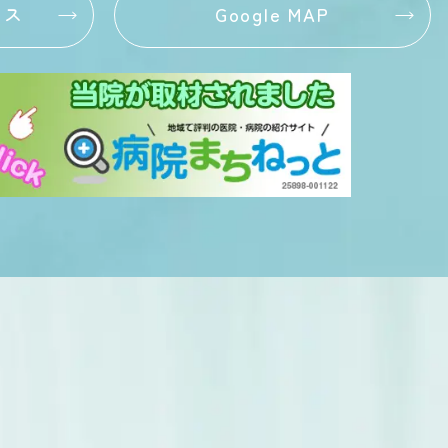
セス
Google MAP