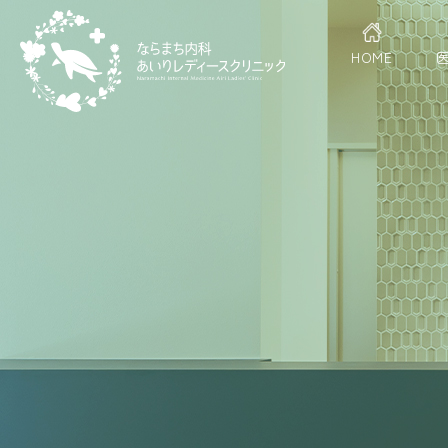
11
月
11
HOME
日
(月)
午
後
休
診
の
お
知
ら
せ