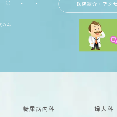
○
-
-
医院紹介・アク
療のみ
糖尿病内科
婦人科