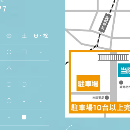
77
金
土
日・祝
○
□
-
△
-
-
○
○
-
○
-
-
-
■
-